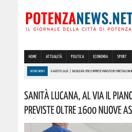
HOME
ATTUALITÀ
POLITICA
ECONOMIA
SPORT
ULTIME NEWS
6 AGOSTO 2026
|
BASILICATA: PER LE IMPRESE VIVAISTICHE FORESTALI UN
6 AGOSTO 2026
|
POTENZA, INCENDIO IN UN’ABITAZIONE IN PROVINCIA!
Sanità Lucana, Al Via Il Piano
6 AGOSTO 2026
|
ACERENZA PRONTA AD ACCOGLIERE LA NUOVA EDIZIONE DELLA RIEVOCAZIONE 
6 AGOSTO 2026
|
POTENZA, PER IL GRAVE INCENDIO IN PROVINCIA CARABINIERI FORESTALI DENU
Previste Oltre 1600 Nuove Ass
6 AGOSTO 2026
|
A BRIENZA ARRIVA LA SAGRA DELLA PATATELLA ACCOMPAGNATA DA TANTA BU