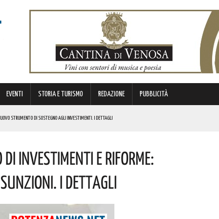
EVENTI
STORIA E TURISMO
REDAZIONE
PUBBLICITÀ
 NUOVO STRUMENTO DI SOSTEGNO AGLI INVESTIMENTI. I DETTAGLI
 Di Investimenti E Riforme:
STORICA “DAI LONGOBARDI AI NORMANNI”. I DETTAGLI
NCIANO UN 63ENNE. I DETTAGLI
unzioni. I Dettagli
ONA MUSICA E DIVERTIMENTO. I DETTAGLI DELL’EVENTO