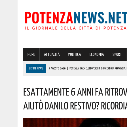
HOME
ATTUALITÀ
POLITICA
ECONOMIA
SPORT
ULTIME NEWS
7 AGOSTO 2026
|
POTENZA: I GEMELLI DIVERSI IN CONCERTO IN PROVINCIA
7 AGOSTO 2026
|
BASILICATA, BONUS CASA PER 450 FAMIGLIE: “REGIONE FACCIA CHIAREZZA”.
ESATTAMENTE 6 ANNI FA RITROVA
7 AGOSTO 2026
|
POTENZA, MAXISEQUESTRO DELLA GUARDIA DI FINANZA IN PROVINCIA: OLTRE
7 AGOSTO 2026
|
POTENZA, INCIDENTE POCO FA! 118 SUL POSTO
AIUTÒ DANILO RESTIVO? RICORDI
7 AGOSTO 2026
|
SASSO DI CASTALDA CELEBRA ROCCO PETRONE: GUIDÒ LA PARTENZA DELL’APOL