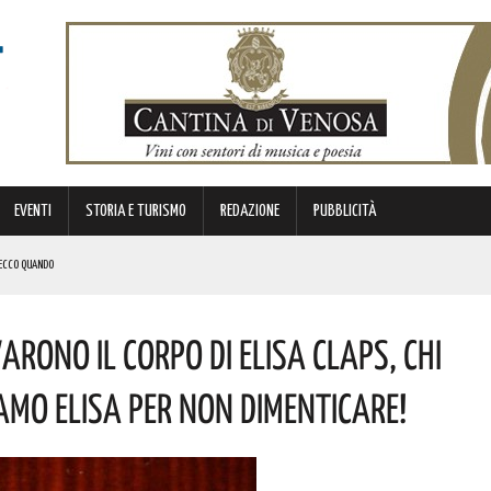
EVENTI
STORIA E TURISMO
REDAZIONE
PUBBLICITÀ
. ECCO QUANDO
 LA SITUAZIONE
RONO IL CORPO DI ELISA CLAPS, CHI
 DUEMILA PRODOTTI NON SICURI RITIRATI DAL MERCATO! COSA HANNO SCOPERTO
AMO ELISA PER NON DIMENTICARE!
LO 11 VERSO LA LUNA. ECCO L’INIZIATIVA