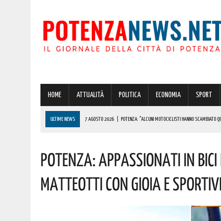
HOME
ATTUALITÀ
POLITICA
ECONOMIA
SPORT
ULTIME NEWS
7 AGOSTO 2026
|
POTENZA: “ALCUNI MOTOCICLISTI HANNO SCAMBIATO QUA
7 AGOSTO 2026
|
IL PLANETARIO DI ANZI CON ‘ASTROMIA’ È ENTRATO TRA I QUATTRO PROGETTI
Potenza: Appassionati In Bi
7 AGOSTO 2026
|
A CARBONE SPICCA IL TARTUFO BIANCO: COSÌ L’ALSIA LANCIA UN AVVISO PUBB
7 AGOSTO 2026
|
DALLA REGIONE VIA LIBERA ALLA REALIZZAZIONE A PICERNO E MELFI DI SISTE
Matteotti Con Gioia E Sportivi
7 AGOSTO 2026
|
BENZINA ANNACQUATA E GASOLIO SPORCO, UN IMPIANTO SU CINQUE NON È IN 