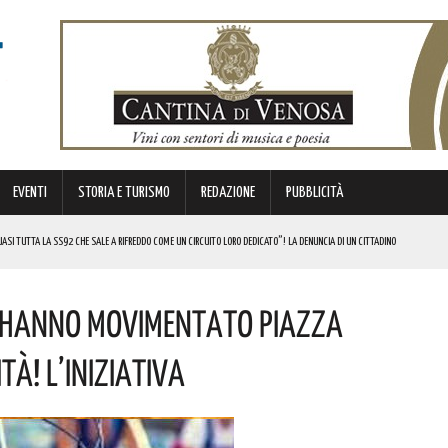
EVENTI
STORIA E TURISMO
REDAZIONE
PUBBLICITÀ
SI TUTTA LA SS92 CHE SALE A RIFREDDO COME UN CIRCUITO LORO DEDICATO”! LA DENUNCIA DI UN CITTADINO
 FINANZIATI A LIVELLO NAZIONALE DAL MINISTERO. COMPLIMENTI
ci Hanno Movimentato Piazza
LICO PER VALORIZZARLO RIVOLTO A GRAFICI, DESIGNER PROFESSIONISTI E STUDENTI. I DETTAGLI
MI DI ACCUMULO DI ENERGIA ELETTRICA A BATTERIE. I DETTAGLI
tà! L’iniziativa
REGOLA: “IL PROBLEMA RIGUARDA L’INTERO TERRITORIO NAZIONALE”! I DETTAGLI