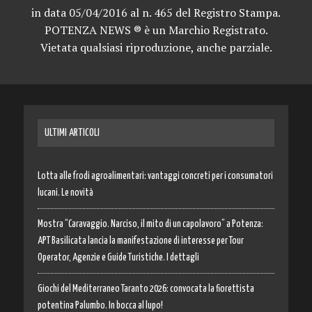
in data 05/04/2016 al n. 465 del Registro Stampa.
POTENZA NEWS ® è un Marchio Registrato.
Vietata qualsiasi riproduzione, anche parziale.
ULTIMI ARTICOLI
Lotta alle frodi agroalimentari: vantaggi concreti per i consumatori
lucani. Le novità
Mostra “Caravaggio. Narciso, il mito di un capolavoro” a Potenza:
APT Basilicata lancia la manifestazione di interesse per Tour
Operator, Agenzie e Guide Turistiche. I dettagli
Giochi del Mediterraneo Taranto 2026: convocata la fiorettista
potentina Palumbo. In bocca al lupo!