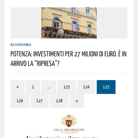
ECONOMIA
POTENZA: INVESTIMENTI PER 27 MILIONI DI EURO. È IN
ARRIVO LA “RIPRESA”?
«
1
…
123
124
125
126
127
128
»