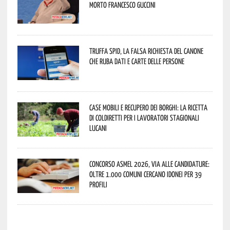
morto Francesco Guccini
Truffa Spid, la falsa richiesta del canone
che ruba dati e carte delle persone
Case mobili e recupero dei borghi: la ricetta
di Coldiretti per i lavoratori stagionali
lucani
Concorso Asmel 2026, via alle candidature:
oltre 1.000 Comuni cercano idonei per 39
profili
potenza news potenza news potenza news potenza news potenza news potenza news potenza news potenza news potenza news potenza news potenza news potenza news potenza news potenza news potenza news potenza news potenza news potenza news potenza news potenza news potenza news potenza news potenza news potenza news potenza news potenza news potenza news potenza news potenza news potenza news potenza news potenza news potenza news potenza news potenza news potenza news potenza news potenza news potenza news potenza news potenza news potenza news potenza news potenza news potenza news potenza news potenza