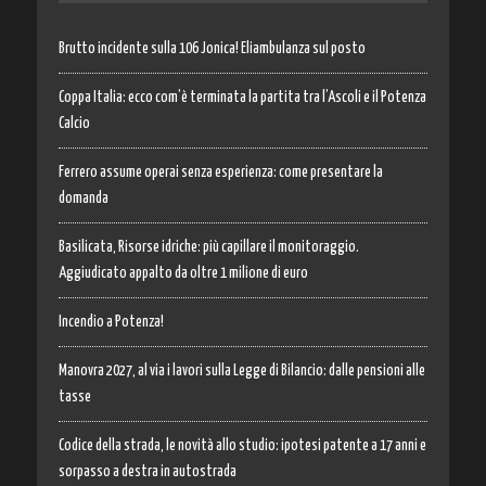
Brutto incidente sulla 106 Jonica! Eliambulanza sul posto
Coppa Italia: ecco com’è terminata la partita tra l’Ascoli e il Potenza
Calcio
Ferrero assume operai senza esperienza: come presentare la
domanda
Basilicata, Risorse idriche: più capillare il monitoraggio.
Aggiudicato appalto da oltre 1 milione di euro
Incendio a Potenza!
Manovra 2027, al via i lavori sulla Legge di Bilancio: dalle pensioni alle
tasse
Codice della strada, le novità allo studio: ipotesi patente a 17 anni e
sorpasso a destra in autostrada