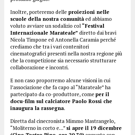
Inoltre, porteremo delle
proiezioni nelle
scuole della nostra comunità
ed abbiamo
voluto avviare un sodalizio col
“Festival
Internazionale Marateale”
diretto dai bravi
Nicola Timpone ed Antonella Caramia perché
crediamo che tra i vari contenitori
cinematografici presenti nella nostra regione più
che la competizione sia necessario strutturare
collaborazione e incontri.
E non caso proporremo alcune visioni in cui
l’associazione che fa capo al “Marateale” ha
partecipato da co-produttore, come
per il
docu-film sul calciatore Paolo Rossi che
inaugura la rassegna
.
Diretta dal cinecronista Mimmo Mastrangelo,
“Moliterno in corto e…”
si apre il 19 dicembre
(Cine-Teatro Pino, ore 20.30)
appunto con