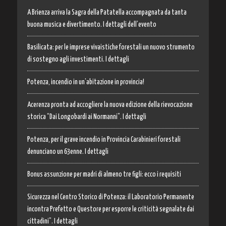
A Brienza arriva la Sagra della Patatella accompagnata da tanta
buona musica e divertimento. I dettagli dell’evento
Basilicata: per le imprese vivaistiche forestali un nuovo strumento
di sostegno agli investimenti. I dettagli
Potenza, incendio in un’abitazione in provincia!
Acerenza pronta ad accogliere la nuova edizione della rievocazione
storica “Dai Longobardi ai Normanni”. I dettagli
Potenza, per il grave incendio in Provincia Carabinieri forestali
denunciano un 63enne. I dettagli
Bonus assunzione per madri di almeno tre figli: ecco i requisiti
Sicurezza nel Centro Storico di Potenza: il Laboratorio Permanente
incontra Prefetto e Questore per esporre le criticità segnalate dai
cittadini”. I dettagli