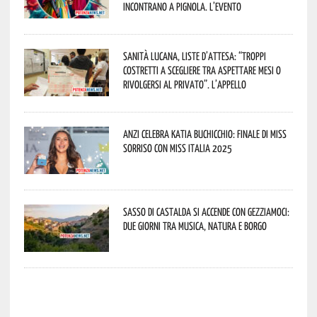
incontrano a Pignola. L’evento
Sanità lucana, liste d’attesa: “Troppi
costretti a scegliere tra aspettare mesi o
rivolgersi al privato”. L’appello
Anzi celebra Katia Buchicchio: finale di Miss
Sorriso con Miss Italia 2025
Sasso di Castalda si accende con Gezziamoci:
due giorni tra musica, natura e borgo
potenza news potenza news potenza news potenza news potenza news potenza news potenza news potenza news potenza news potenza news potenza news potenza news potenza news potenza news potenza news potenza news potenza news potenza news potenza news potenza news potenza news potenza news potenza news potenza news potenza news potenza news potenza news potenza news potenza news potenza news potenza news potenza news potenza news potenza news potenza news potenza news potenza news potenza news potenza news potenza news potenza news potenza news potenza news potenza news potenza news potenza news potenza