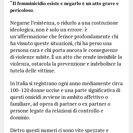
“𝐈𝐥 𝐟𝐞𝐦𝐦𝐢𝐧𝐢𝐜𝐢𝐝𝐢𝐨 𝐞𝐬𝐢𝐬𝐭𝐞 𝐞 𝐧𝐞𝐠𝐚𝐫𝐥𝐨 𝐞̀ 𝐮𝐧 𝐚𝐭𝐭𝐨 𝐠𝐫𝐚𝐯𝐞 𝐞
𝐩𝐞𝐫𝐢𝐜𝐨𝐥𝐨𝐬𝐨.
Negarne l’esistenza, o ridurlo a una costruzione
ideologica, non è solo un errore: è
un’affermazione che ferisce profondamente chi
ha vissuto queste situazioni, chi ha perso una
persona cara e chi porta ancora le conseguenze
di violenze subite. È un atto che rende invisibile la
violenza, ostacola la prevenzione e indebolisce la
tutela delle vittime.
In Italia si registrano ogni anno mediamente circa
100–120 donne uccise e una parte significativa di
questi omicidi avviene in ambito affettivo o
familiare, ad opera di partner o ex partner o
persone legate da relazioni di controllo e
dominio.
Dietro questi numeri ci sono vite spezzate e