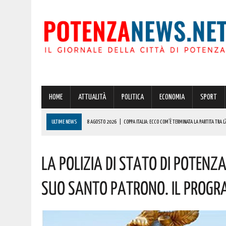
HOME
ATTUALITÀ
POLITICA
ECONOMIA
SPORT
ULTIME NEWS
8 AGOSTO 2026
|
COPPA ITALIA: ECCO COM’È TERMINATA LA PARTITA TRA L’
8 AGOSTO 2026
|
FERRERO ASSUME OPERAI SENZA ESPERIENZA: COME PRESENTARE LA DOMAN
La Polizia Di Stato Di Potenz
8 AGOSTO 2026
|
BASILICATA, RISORSE IDRICHE: PIÙ CAPILLARE IL MONITORAGGIO. AGGIUDICAT
8 AGOSTO 2026
|
INCENDIO A POTENZA!
Suo Santo Patrono. Il Prog
8 AGOSTO 2026
|
BRUTTO INCIDENTE SULLA 106 JONICA! ELIAMBULANZA SUL POSTO