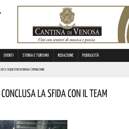
EVENTI
STORIA E TURISMO
REDAZIONE
PUBBLICITÀ
ATE E SEQUESTRO DI DROGA! L’OPERAZIONE
OLORO CHE PERSERO LA VITA IN UNA DELLE PAGINE PIÙ DOLOROSE DELLA NOSTRA EMIGRAZIONE
È Conclusa La Sfida Con Il Team
IL CONCERTO AD INGRESSO GRATUITO
E PAROLE DI BARDI
E. I DETTAGLI