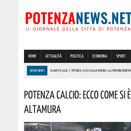
HOME
ATTUALITÀ
POLITICA
ECONOMIA
SPORT
ULTIME NEWS
8 AGOSTO 2026
|
POTENZA, SCACCO ALLA MOVIDA: 114 PERSONE IDENTIFIC
8 AGOSTO 2026
|
70 ANNI DOPO, MARCINELLE È ANCORA MEMORIA VIVA: MURO LUCANO ONORA C
Potenza Calcio: Ecco Come Si 
8 AGOSTO 2026
|
POTENZA: CLEMENTINO PORTA L’ENERGIA DI “GRANDE ANIMA” IN PROVINCIA. 
8 AGOSTO 2026
|
NOMINA AGENZIA SPAZIALE: IL LUCANO COSPITO È IL NUOVO COMMISSARIO. L
Altamura
8 AGOSTO 2026
|
BASILICATA: OLTRE 151 MILIONI PER IMPRESE, LAVORO ED ENERGIA SOSTENIBIL