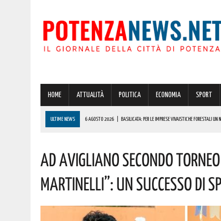
HOME
ATTUALITÀ
POLITICA
ECONOMIA
SPORT
ULTIME NEWS
6 AGOSTO 2026
|
BASILICATA: PER LE IMPRESE VIVAISTICHE FORESTALI UN
6 AGOSTO 2026
|
POTENZA, INCENDIO IN UN’ABITAZIONE IN PROVINCIA!
Ad Avigliano Secondo Torne
6 AGOSTO 2026
|
ACERENZA PRONTA AD ACCOGLIERE LA NUOVA EDIZIONE DELLA RIEVOCAZIONE 
6 AGOSTO 2026
|
POTENZA, PER IL GRAVE INCENDIO IN PROVINCIA CARABINIERI FORESTALI DENU
Martinelli”: Un Successo Di Sp
6 AGOSTO 2026
|
A BRIENZA ARRIVA LA SAGRA DELLA PATATELLA ACCOMPAGNATA DA TANTA BU