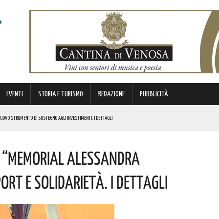
EVENTI
STORIA E TURISMO
REDAZIONE
PUBBLICITÀ
 NUOVO STRUMENTO DI SOSTEGNO AGLI INVESTIMENTI. I DETTAGLI
o “Memorial Alessandra
STORICA “DAI LONGOBARDI AI NORMANNI”. I DETTAGLI
NCIANO UN 63ENNE. I DETTAGLI
ort E Solidarietà. I Dettagli
ONA MUSICA E DIVERTIMENTO. I DETTAGLI DELL’EVENTO