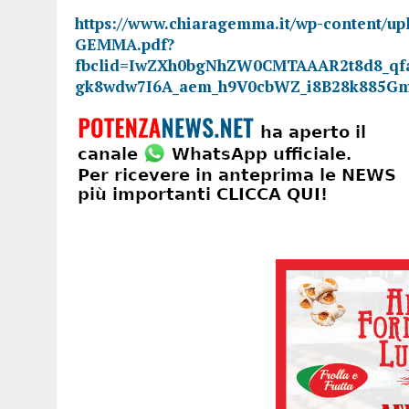
https://www.chiaragemma.it/wp-content/
GEMMA.pdf?
fbclid=IwZXh0bgNhZW0CMTAAAR2t8d8_qf
gk8wdw7I6A_aem_h9V0cbWZ_i8B28k885