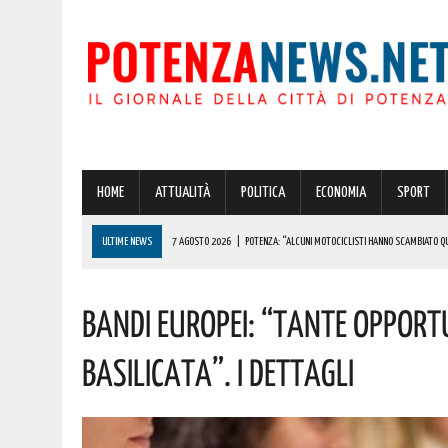
HOME
ATTUALITÀ
POLITICA
ECONOMIA
SPORT
ULTIME NEWS
7 AGOSTO 2026
|
POTENZA: “ALCUNI MOTOCICLISTI HANNO SCAMBIATO QUA
7 AGOSTO 2026
|
IL PLANETARIO DI ANZI CON ‘ASTROMIA’ È ENTRATO TRA I QUATTRO PROGETTI
Bandi Europei: “tante Opportu
7 AGOSTO 2026
|
A CARBONE SPICCA IL TARTUFO BIANCO: COSÌ L’ALSIA LANCIA UN AVVISO PUBB
7 AGOSTO 2026
|
DALLA REGIONE VIA LIBERA ALLA REALIZZAZIONE A PICERNO E MELFI DI SISTE
Basilicata”. I Dettagli
7 AGOSTO 2026
|
BENZINA ANNACQUATA E GASOLIO SPORCO, UN IMPIANTO SU CINQUE NON È IN 