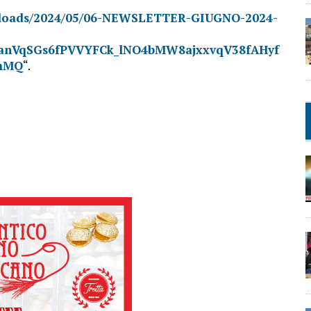
uploads/2024/05/06-NEWSLETTER-GIUGNO-2024-
anVqSGs6fPVVYFCk_lNO4bMW8ajxxvqV38fAHyf
GmMQ
“.