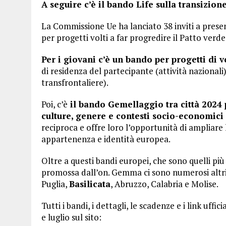
A seguire c’è il bando Life sulla transizion
La Commissione Ue ha lanciato 38 inviti a presen
per progetti volti a far progredire il Patto verd
Per i giovani c’è un bando per progetti di v
di residenza del partecipante (attività nazionali)
transfrontaliere).
Poi, c’è
il bando Gemellaggio tra città 2024 
culture, genere e contesti socio-economici 
reciproca e offre loro l’opportunità di ampliare 
appartenenza e identità europea.
Oltre a questi bandi europei, che sono quelli più 
promossa dall’on. Gemma ci sono numerosi altri a
Puglia,
Basilicata
, Abruzzo, Calabria e Molise.
Tutti i bandi, i dettagli, le scadenze e i link uffi
e luglio sul sito: