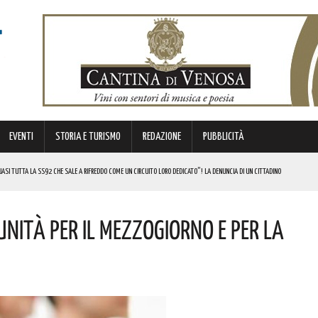
EVENTI
STORIA E TURISMO
REDAZIONE
PUBBLICITÀ
SI TUTTA LA SS92 CHE SALE A RIFREDDO COME UN CIRCUITO LORO DEDICATO”! LA DENUNCIA DI UN CITTADINO
 FINANZIATI A LIVELLO NAZIONALE DAL MINISTERO. COMPLIMENTI
nità Per Il Mezzogiorno E Per La
LICO PER VALORIZZARLO RIVOLTO A GRAFICI, DESIGNER PROFESSIONISTI E STUDENTI. I DETTAGLI
MI DI ACCUMULO DI ENERGIA ELETTRICA A BATTERIE. I DETTAGLI
REGOLA: “IL PROBLEMA RIGUARDA L’INTERO TERRITORIO NAZIONALE”! I DETTAGLI