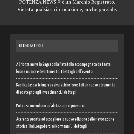
POTENZA NEWS ® è un Marchio Registrato.
Vietata qualsiasi riproduzione, anche parziale.
ULTIMI ARTICOLI
A Brienza arriva la Sagra della Patatella accompagnata da tanta
buona musica e divertimento. I dettagli dell’evento
Basilicata: per le imprese vivaistiche forestali un nuovo strumento
di sostegno agli investimenti. I dettagli
Potenza, incendio in un’abitazione in provincia!
Acerenza pronta ad accogliere la nuova edizione della rievocazione
storica “Dai Longobardi ai Normanni”. I dettagli