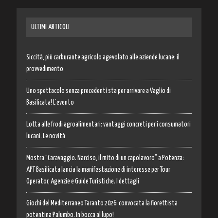
ULTIMI ARTICOLI
Siccità, più carburante agricolo agevolato alle aziende lucane: il
provvedimento
Uno spettacolo senza precedenti sta per arrivare a Vaglio di
Basilicata! L’evento
Lotta alle frodi agroalimentari: vantaggi concreti per i consumatori
lucani. Le novità
Mostra “Caravaggio. Narciso, il mito di un capolavoro” a Potenza:
APT Basilicata lancia la manifestazione di interesse per Tour
Operator, Agenzie e Guide Turistiche. I dettagli
Giochi del Mediterraneo Taranto 2026: convocata la fiorettista
potentina Palumbo. In bocca al lupo!