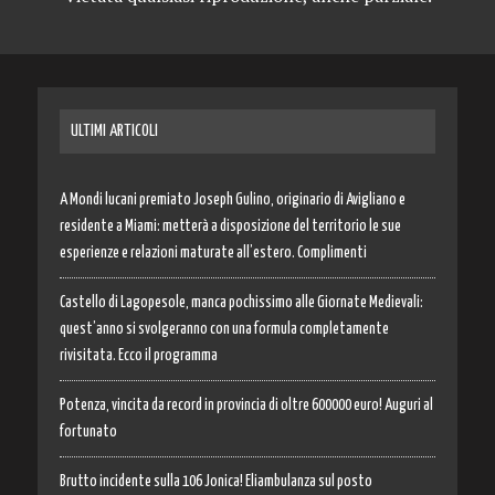
ULTIMI ARTICOLI
A Mondi lucani premiato Joseph Gulino, originario di Avigliano e
residente a Miami: metterà a disposizione del territorio le sue
esperienze e relazioni maturate all’estero. Complimenti
Castello di Lagopesole, manca pochissimo alle Giornate Medievali:
quest’anno si svolgeranno con una formula completamente
rivisitata. Ecco il programma
Potenza, vincita da record in provincia di oltre 600000 euro! Auguri al
fortunato
Brutto incidente sulla 106 Jonica! Eliambulanza sul posto