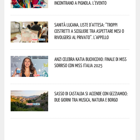
incontrano a Pignola. L’evento
Sanità lucana, liste d’attesa: “Troppi
costretti a scegliere tra aspettare mesi o
rivolgersi al privato”. L’appello
Anzi celebra Katia Buchicchio: finale di Miss
Sorriso con Miss Italia 2025
Sasso di Castalda si accende con Gezziamoci:
due giorni tra musica, natura e borgo
potenza news potenza news potenza news potenza news potenza news potenza news potenza news potenza news potenza news potenza news potenza news potenza news potenza news potenza news potenza news potenza news potenza news potenza news potenza news potenza news potenza news potenza news potenza news potenza news potenza news potenza news potenza news potenza news potenza news potenza news potenza news potenza news potenza news potenza news potenza news potenza news potenza news potenza news potenza news potenza news potenza news potenza news potenza news potenza news potenza news potenza news potenza