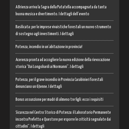
A Brienza arriva la Sagra della Patatella accompagnata da tanta
buona musica e divertimento. I dettagli dell’evento
Basilicata: per le imprese vivaistiche forestali un nuovo strumento
di sostegno agli investimenti. I dettagli
Potenza, incendio in un’abitazione in provincia!
Acerenza pronta ad accogliere la nuova edizione della rievocazione
storica “Dai Longobardi ai Normanni”. I dettagli
Potenza, per il grave incendio in Provincia Carabinieri forestali
denunciano un 63enne. I dettagli
Bonus assunzione per madri di almeno tre figli: ecco i requisiti
Sicurezza nel Centro Storico di Potenza: il Laboratorio Permanente
incontra Prefetto e Questore per esporre le criticità segnalate dai
cittadini”. I dettagli