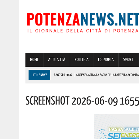
HOME
ATTUALITÀ
POLITICA
ECONOMIA
SPORT
ULTIME NEWS
6 AGOSTO 2026
|
A BRIENZA ARRIVA LA SAGRA DELLA PATATELLA ACCOMPA
6 AGOSTO 2026
|
BASILICATA: PER LE IMPRESE VIVAISTICHE FORESTALI UN NUOVO STRUMENTO 
Screenshot 2026-06-09 165
6 AGOSTO 2026
|
POTENZA, INCENDIO IN UN’ABITAZIONE IN PROVINCIA!
6 AGOSTO 2026
|
ACERENZA PRONTA AD ACCOGLIERE LA NUOVA EDIZIONE DELLA RIEVOCAZIONE 
7 AGOSTO 2026
|
OGGI SI FESTEGGIA SAN DONATO, UNO DEI SANTI PIÙ AMATI DELLA BASILICAT