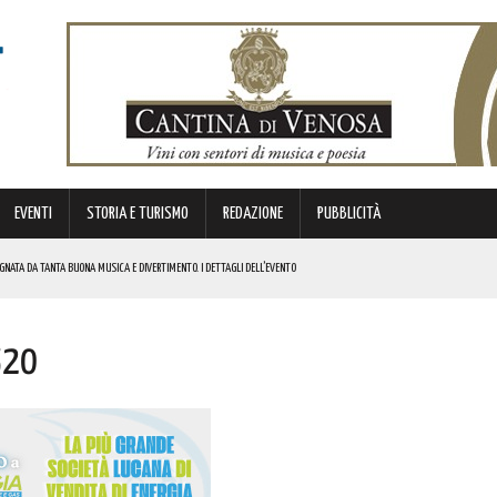
EVENTI
STORIA E TURISMO
REDAZIONE
PUBBLICITÀ
GNATA DA TANTA BUONA MUSICA E DIVERTIMENTO. I DETTAGLI DELL’EVENTO
DI SOSTEGNO AGLI INVESTIMENTI. I DETTAGLI
520
STORICA “DAI LONGOBARDI AI NORMANNI”. I DETTAGLI
A! AUGURI A CHI PORTA IL SUO NOME