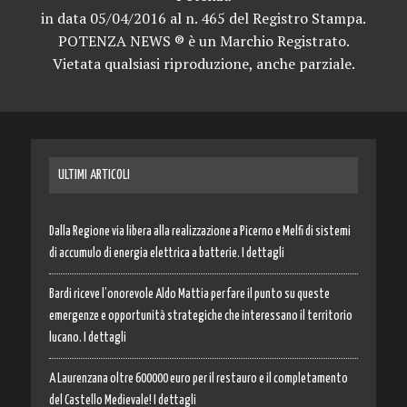
in data 05/04/2016 al n. 465 del Registro Stampa.
POTENZA NEWS ® è un Marchio Registrato.
Vietata qualsiasi riproduzione, anche parziale.
ULTIMI ARTICOLI
Dalla Regione via libera alla realizzazione a Picerno e Melfi di sistemi
di accumulo di energia elettrica a batterie. I dettagli
Bardi riceve l’onorevole Aldo Mattia per fare il punto su queste
emergenze e opportunità strategiche che interessano il territorio
lucano. I dettagli
A Laurenzana oltre 600000 euro per il restauro e il completamento
del Castello Medievale! I dettagli