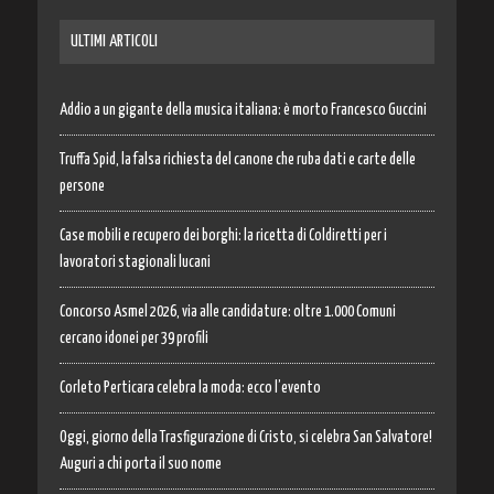
ULTIMI ARTICOLI
Addio a un gigante della musica italiana: è morto Francesco Guccini
Truffa Spid, la falsa richiesta del canone che ruba dati e carte delle
persone
Case mobili e recupero dei borghi: la ricetta di Coldiretti per i
lavoratori stagionali lucani
Concorso Asmel 2026, via alle candidature: oltre 1.000 Comuni
cercano idonei per 39 profili
Corleto Perticara celebra la moda: ecco l’evento
Oggi, giorno della Trasfigurazione di Cristo, si celebra San Salvatore!
Auguri a chi porta il suo nome