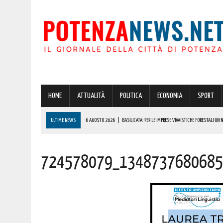
HOME
ATTUALITÀ
POLITICA
ECONOMIA
SPORT
ULTIME NEWS
6 AGOSTO 2026
|
BASILICATA: PER LE IMPRESE VIVAISTICHE FORESTALI UN
6 AGOSTO 2026
|
POTENZA, INCENDIO IN UN’ABITAZIONE IN PROVINCIA!
724578079_1348737680685
6 AGOSTO 2026
|
ACERENZA PRONTA AD ACCOGLIERE LA NUOVA EDIZIONE DELLA RIEVOCAZIONE 
6 AGOSTO 2026
|
POTENZA, PER IL GRAVE INCENDIO IN PROVINCIA CARABINIERI FORESTALI DENU
6 AGOSTO 2026
|
A BRIENZA ARRIVA LA SAGRA DELLA PATATELLA ACCOMPAGNATA DA TANTA BU