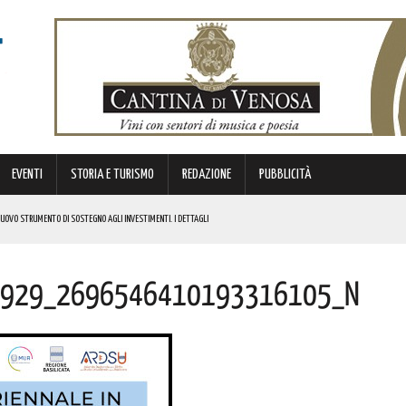
EVENTI
STORIA E TURISMO
REDAZIONE
PUBBLICITÀ
 NUOVO STRUMENTO DI SOSTEGNO AGLI INVESTIMENTI. I DETTAGLI
929_2696546410193316105_n
STORICA “DAI LONGOBARDI AI NORMANNI”. I DETTAGLI
NCIANO UN 63ENNE. I DETTAGLI
ONA MUSICA E DIVERTIMENTO. I DETTAGLI DELL’EVENTO