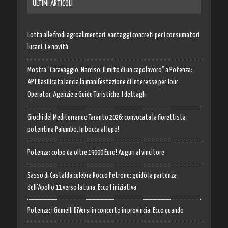
ULTIMI ARTICOLI
Lotta alle frodi agroalimentari: vantaggi concreti per i consumatori
lucani. Le novità
Mostra “Caravaggio. Narciso, il mito di un capolavoro” a Potenza:
APT Basilicata lancia la manifestazione di interesse per Tour
Operator, Agenzie e Guide Turistiche. I dettagli
Giochi del Mediterraneo Taranto 2026: convocata la fiorettista
potentina Palumbo. In bocca al lupo!
Potenza: colpo da oltre 19000 Euro! Auguri al vincitore
Sasso di Castalda celebra Rocco Petrone: guidò la partenza
dell’Apollo 11 verso la Luna. Ecco l’iniziativa
Potenza: i Gemelli DiVersi in concerto in provincia. Ecco quando