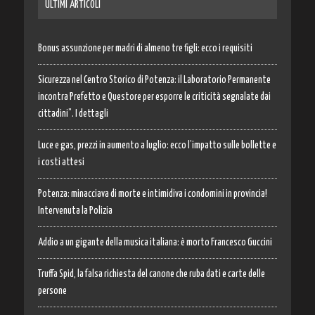
ULTIMI ARTICOLI
Bonus assunzione per madri di almeno tre figli: ecco i requisiti
Sicurezza nel Centro Storico di Potenza: il Laboratorio Permanente
incontra Prefetto e Questore per esporre le criticità segnalate dai
cittadini”. I dettagli
Luce e gas, prezzi in aumento a luglio: ecco l’impatto sulle bollette e
i costi attesi
Potenza: minacciava di morte e intimidiva i condomini in provincia!
Intervenuta la Polizia
Addio a un gigante della musica italiana: è morto Francesco Guccini
Truffa Spid, la falsa richiesta del canone che ruba dati e carte delle
persone