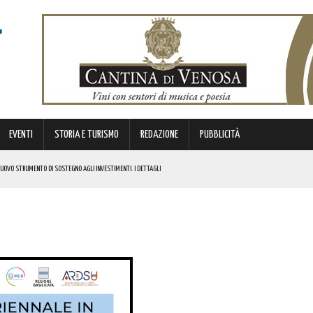
EVENTI
STORIA E TURISMO
REDAZIONE
PUBBLICITÀ
 NUOVO STRUMENTO DI SOSTEGNO AGLI INVESTIMENTI. I DETTAGLI
STORICA “DAI LONGOBARDI AI NORMANNI”. I DETTAGLI
NCIANO UN 63ENNE. I DETTAGLI
ONA MUSICA E DIVERTIMENTO. I DETTAGLI DELL’EVENTO