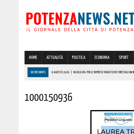
HOME
ATTUALITÀ
POLITICA
ECONOMIA
SPORT
ULTIME NEWS
6 AGOSTO 2026
|
BASILICATA: PER LE IMPRESE VIVAISTICHE FORESTALI UN
6 AGOSTO 2026
|
POTENZA, INCENDIO IN UN’ABITAZIONE IN PROVINCIA!
1000150936
6 AGOSTO 2026
|
ACERENZA PRONTA AD ACCOGLIERE LA NUOVA EDIZIONE DELLA RIEVOCAZIONE 
6 AGOSTO 2026
|
POTENZA, PER IL GRAVE INCENDIO IN PROVINCIA CARABINIERI FORESTALI DENU
6 AGOSTO 2026
|
A BRIENZA ARRIVA LA SAGRA DELLA PATATELLA ACCOMPAGNATA DA TANTA BU