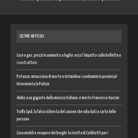
ULTIMI ARTICOLI
Luce e gas, prezzi in aumento a luglio: ecco l’impatto sulle bollette e
i costi attesi
Potenza: minacciava di morte e intimidiva i condomini in provincia!
Intervenuta la Polizia
Addio a un gigante della musica italiana: è morto Francesco Guccini
Truffa Spid, la falsa richiesta del canone che ruba dati e carte delle
persone
Case mobili e recupero dei borghi: la ricetta di Coldiretti per i