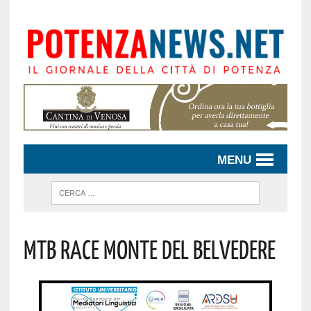
MENU
Mtb Race Monte Del Belvedere