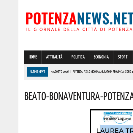
HOME
ATTUALITÀ
POLITICA
ECONOMIA
SPORT
ULTIME NEWS
5 AGOSTO 2026
|
POTENZA, ASILO NIDO INAUGURATO IN PROVINCIA: SONO 42 
5 AGOSTO 2026
|
POTENZA: IN CITTÀ E NEL CENTRO STORICO ULTERIORE RAFFORZAMENTO DELLE
Beato-Bonaventura-Potenz
5 AGOSTO 2026
|
ATTESO IL RITORNO DELLO SLALOM “COPPA CITTÀ DI RUOTI” SUI TORNANTI D
5 AGOSTO 2026
|
POTENZA: GRAVE INCENDIO IN PROVINCIA! VIGILI DEL FUOCO SUL POSTO DA IER
5 AGOSTO 2026
|
A MOLITERNO IN ONORE DEL PATRONO SAN DOMENICO, MOMENTI DI FEDE, DI 