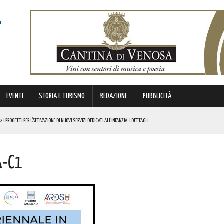
EVENTI
STORIA E TURISMO
REDAZIONE
PUBBLICITÀ
I PROGETTI PER L’ATTIVAZIONE DI NUOVI SERVIZI DEDICATI ALL’INFANZIA. I DETTAGLI
 MISURE DI SICUREZZA. LA DECISIONE DEL PREFETTO
a-C1
ELLA EX VIA APPIA A VENTI CHILOMETRI DA POTENZA! L’EVENTO IN PROGRAMMA
I
COMUNITÀ, DI SANO DIVERTIMENTO. ECCO LE FOTO