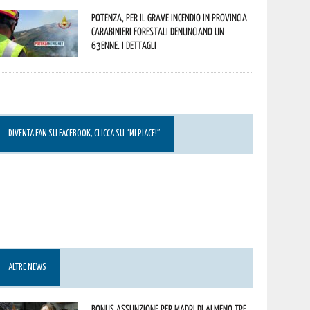
Potenza, per il grave incendio in Provincia
Carabinieri forestali denunciano un
63enne. I dettagli
DIVENTA FAN SU FACEBOOK, CLICCA SU “MI PIACE!”
ALTRE NEWS
Bonus assunzione per madri di almeno tre