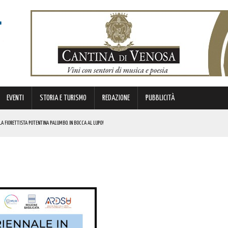
EVENTI
STORIA E TURISMO
REDAZIONE
PUBBLICITÀ
A FIORETTISTA POTENTINA PALUMBO. IN BOCCA AL LUPO!
LO 11 VERSO LA LUNA. ECCO L’INIZIATIVA
 BASILICATA LANCIA LA MANIFESTAZIONE DI INTERESSE PER TOUR OPERATOR, AGENZIE E GUIDE TURISTICHE. I