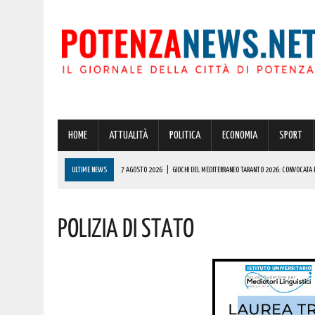
HOME
ATTUALITÀ
POLITICA
ECONOMIA
SPORT
ULTIME NEWS
7 AGOSTO 2026
|
GIOCHI DEL MEDITERRANEO TARANTO 2026: CONVOCATA L
7 AGOSTO 2026
|
POTENZA: COLPO DA OLTRE 19000 EURO! AUGURI AL VINCITORE
Polizia Di Stato
7 AGOSTO 2026
|
SASSO DI CASTALDA CELEBRA ROCCO PETRONE: GUIDÒ LA PARTENZA DELL’APOL
7 AGOSTO 2026
|
POTENZA: I GEMELLI DIVERSI IN CONCERTO IN PROVINCIA. ECCO QUANDO
7 AGOSTO 2026
|
MOSTRA “CARAVAGGIO. NARCISO, IL MITO DI UN CAPOLAVORO” A POTENZA: APT
DETTAGLI