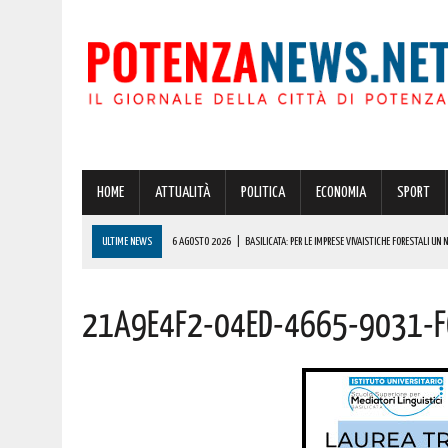
HOME
ATTUALITÀ
POLITICA
ECONOMIA
SPORT
ULTIME NEWS
6 AGOSTO 2026
|
BASILICATA: PER LE IMPRESE VIVAISTICHE FORESTALI UN
6 AGOSTO 2026
|
POTENZA, INCENDIO IN UN’ABITAZIONE IN PROVINCIA!
21a9e4f2-04ed-4665-9031-
6 AGOSTO 2026
|
ACERENZA PRONTA AD ACCOGLIERE LA NUOVA EDIZIONE DELLA RIEVOCAZIONE 
6 AGOSTO 2026
|
POTENZA, PER IL GRAVE INCENDIO IN PROVINCIA CARABINIERI FORESTALI DENU
6 AGOSTO 2026
|
A BRIENZA ARRIVA LA SAGRA DELLA PATATELLA ACCOMPAGNATA DA TANTA BU