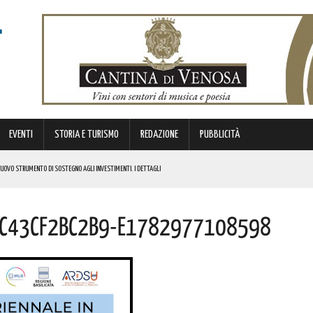
EVENTI
STORIA E TURISMO
REDAZIONE
PUBBLICITÀ
 NUOVO STRUMENTO DI SOSTEGNO AGLI INVESTIMENTI. I DETTAGLI
Fc43cf2bc2b9-E1782977108598
STORICA “DAI LONGOBARDI AI NORMANNI”. I DETTAGLI
NCIANO UN 63ENNE. I DETTAGLI
ONA MUSICA E DIVERTIMENTO. I DETTAGLI DELL’EVENTO