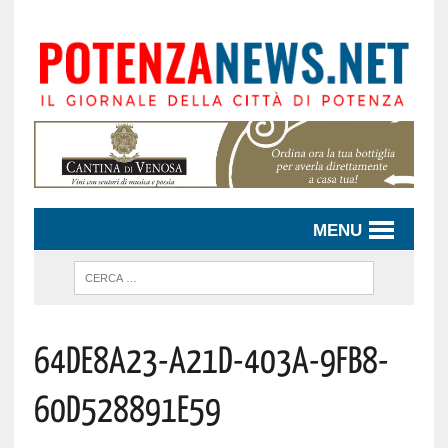
MENU
64de8a23-A21d-403a-9fb8-
60d528891e59