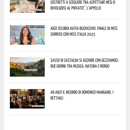
costretti a scegliere tra aspettare mesi o
rivolgersi al privato”. L’appello
Anzi celebra Katia Buchicchio: finale di Miss
Sorriso con Miss Italia 2025
Sasso di Castalda si accende con Gezziamoci:
due giorni tra musica, natura e borgo
Ad Anzi il ricordo di Domenico Mangano. I
dettagli
potenza news potenza news potenza news potenza news potenza news potenza news potenza news potenza news potenza news potenza news potenza news potenza news potenza news potenza news potenza news potenza news potenza news potenza news potenza news potenza news potenza news potenza news potenza news potenza news potenza news potenza news potenza news potenza news potenza news potenza news potenza news potenza news potenza news potenza news potenza news potenza news potenza news potenza news potenza news potenza news potenza news potenza news potenza news potenza news potenza news potenza news potenza