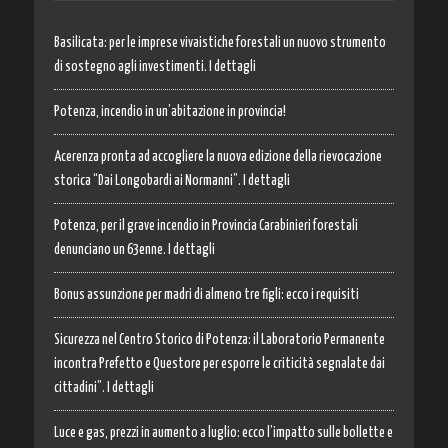
Basilicata: per le imprese vivaistiche forestali un nuovo strumento
di sostegno agli investimenti. I dettagli
Potenza, incendio in un’abitazione in provincia!
Acerenza pronta ad accogliere la nuova edizione della rievocazione
storica “Dai Longobardi ai Normanni”. I dettagli
Potenza, per il grave incendio in Provincia Carabinieri forestali
denunciano un 63enne. I dettagli
Bonus assunzione per madri di almeno tre figli: ecco i requisiti
Sicurezza nel Centro Storico di Potenza: il Laboratorio Permanente
incontra Prefetto e Questore per esporre le criticità segnalate dai
cittadini”. I dettagli
Luce e gas, prezzi in aumento a luglio: ecco l’impatto sulle bollette e