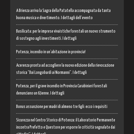
A Brienza arriva la Sagra della Patatella accompagnata da tanta
buona musica e divertimento. I dettagli dell’evento
Basilicata: per le imprese vivaistiche forestali un nuovo strumento
di sostegno agli investimenti. I dettagli
Potenza, incendio in un’abitazione in provincia!
Acerenza pronta ad accogliere la nuova edizione della rievocazione
storica “Dai Longobardi ai Normanni”. I dettagli
Potenza, per il grave incendio in Provincia Carabinieri forestali
denunciano un 63enne. I dettagli
Bonus assunzione per madri di almeno tre figli: ecco i requisiti
Sicurezza nel Centro Storico di Potenza: il Laboratorio Permanente
incontra Prefetto e Questore per esporre le criticità segnalate dai