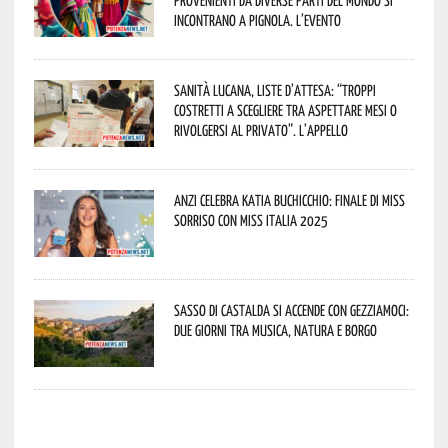
provenienti da diverse parti del mondo si
incontrano a Pignola. L’evento
Sanità lucana, liste d’attesa: “Troppi
costretti a scegliere tra aspettare mesi o
rivolgersi al privato”. L’appello
Anzi celebra Katia Buchicchio: finale di Miss
Sorriso con Miss Italia 2025
Sasso di Castalda si accende con Gezziamoci:
due giorni tra musica, natura e borgo
potenza news potenza news potenza news potenza news potenza news potenza news potenza news potenza news potenza news potenza news potenza news potenza news potenza news potenza news potenza news potenza news potenza news potenza news potenza news potenza news potenza news potenza news potenza news potenza news potenza news potenza news potenza news potenza news potenza news potenza news potenza news potenza news potenza news potenza news potenza news potenza news potenza news potenza news potenza news potenza news potenza news potenza news potenza news potenza news potenza news potenza news potenza