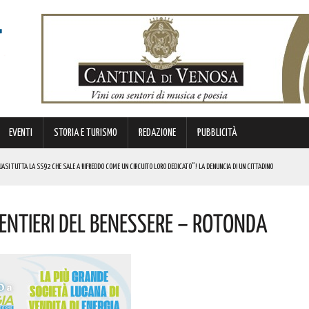
EVENTI
STORIA E TURISMO
REDAZIONE
PUBBLICITÀ
SI TUTTA LA SS92 CHE SALE A RIFREDDO COME UN CIRCUITO LORO DEDICATO”! LA DENUNCIA DI UN CITTADINO
 FINANZIATI A LIVELLO NAZIONALE DAL MINISTERO. COMPLIMENTI
entieri Del Benessere – Rotonda
LICO PER VALORIZZARLO RIVOLTO A GRAFICI, DESIGNER PROFESSIONISTI E STUDENTI. I DETTAGLI
MI DI ACCUMULO DI ENERGIA ELETTRICA A BATTERIE. I DETTAGLI
REGOLA: “IL PROBLEMA RIGUARDA L’INTERO TERRITORIO NAZIONALE”! I DETTAGLI