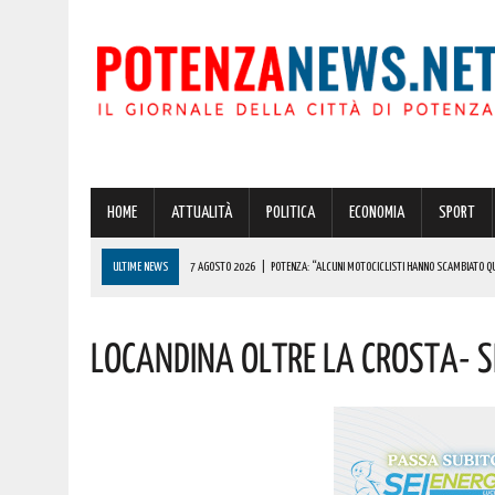
HOME
ATTUALITÀ
POLITICA
ECONOMIA
SPORT
ULTIME NEWS
7 AGOSTO 2026
|
POTENZA: “ALCUNI MOTOCICLISTI HANNO SCAMBIATO QUA
7 AGOSTO 2026
|
IL PLANETARIO DI ANZI CON ‘ASTROMIA’ È ENTRATO TRA I QUATTRO PROGETTI
Locandina Oltre La Crosta- S
7 AGOSTO 2026
|
A CARBONE SPICCA IL TARTUFO BIANCO: COSÌ L’ALSIA LANCIA UN AVVISO PUBB
7 AGOSTO 2026
|
DALLA REGIONE VIA LIBERA ALLA REALIZZAZIONE A PICERNO E MELFI DI SISTE
7 AGOSTO 2026
|
BENZINA ANNACQUATA E GASOLIO SPORCO, UN IMPIANTO SU CINQUE NON È IN 