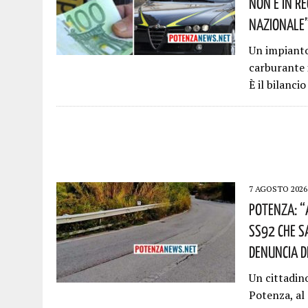
Non È In R
Nazionale”!
Un impianto 
carburante 
È il bilanci
7 AGOSTO 2026
Potenza: “
SS92 Che S
Denuncia D
Un cittadin
Potenza, al