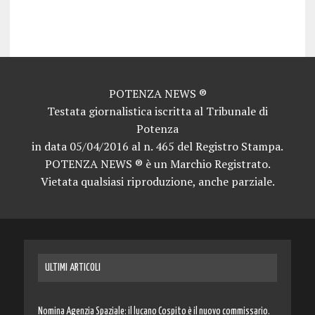
news potenza news potenza news potenza news potenza news potenza news potenza news potenza news potenza news potenza news potenza news potenza news
POTENZA NEWS ®
Testata giornalistica iscritta al Tribunale di
Potenza
in data 05/04/2016 al n. 465 del Registro Stampa.
POTENZA NEWS ® è un Marchio Registrato.
Vietata qualsiasi riproduzione, anche parziale.
ULTIMI ARTICOLI
Nomina Agenzia Spaziale: il lucano Cospito è il nuovo commissario.