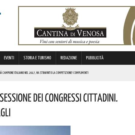
EVENTI
STORIA E TURISMO
REDAZIONE
PUBBLICITÀ
 GIÀ CAMPIONE ITALIANO NEL 2017, HA STRAVINTO LA COMPETIZIONE! COMPLIMENTI
O, IL PROTAGONISTA MUSICALE DELLA FESTA DEL CENTRO STORICO. I DETTAGLI
Sessione Dei Congressi Cittadini.
LLE NOSTRE STRADE! I DETTAGLI
RONI FELICE E POLICARPO CON IL CONCERTO DI CLEMENTINO. QUESTI I PUNTI NAVETTA E AREE PARCHEGGIO
gli
NTE CONVENIENTI DI CASE E APPARTAMENTI. L’AVVISO DI CODACONS