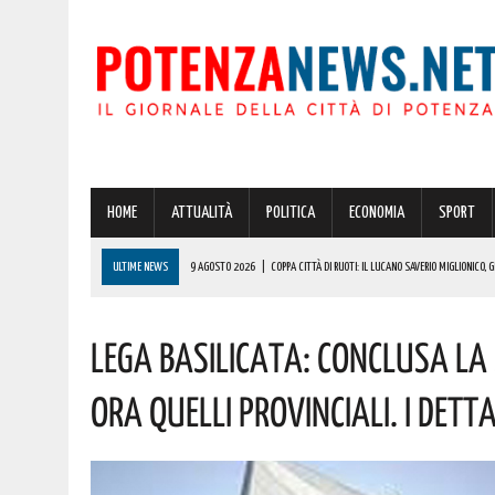
HOME
ATTUALITÀ
POLITICA
ECONOMIA
SPORT
ULTIME NEWS
9 AGOSTO 2026
|
COPPA CITTÀ DI RUOTI: IL LUCANO SAVERIO MIGLIONICO,
9 AGOSTO 2026
|
CASTELSARACENO: SARÀ NICOLÒ DI MATTIA, CAMPIONE EUROPEO DI ORGANETT
Lega Basilicata: Conclusa La 
9 AGOSTO 2026
|
BASILICATA, AL VIA IL GRANDE ESODO ESTIVO: TRAFFICO INTENSO ANCHE SU
9 AGOSTO 2026
|
FRANCAVILLA IN SINNI SI PREPARA AI FESTEGGIAMENTI CIVILI DEI SANTI PAT
Ora Quelli Provinciali. I Detta
9 AGOSTO 2026
|
TRUFFE E BRUTTE SORPRESE IN VACANZA: ATTENZIONE A PREZZI INSOLITAME