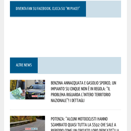
DIVENTA FAN SU FACEBOOK, CLICCA SU “MI PIACE!”
ALTRE NEWS
Benzina annacquata e gasolio sporco, un
impianto su cinque non è in regola: “il
problema riguarda l’intero territorio
Nazionale”! I dettagli
Potenza: “alcuni motociclisti hanno
scambiato quasi tutta la SS92 che sale a
Rifreddo come un circuito loro dedicato”! La