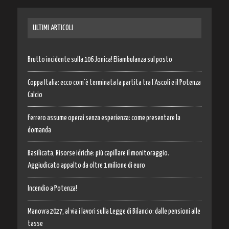
ULTIMI ARTICOLI
Brutto incidente sulla 106 Jonica! Eliambulanza sul posto
Coppa Italia: ecco com’è terminata la partita tra l’Ascoli e il Potenza
Calcio
Ferrero assume operai senza esperienza: come presentare la
domanda
Basilicata, Risorse idriche: più capillare il monitoraggio.
Aggiudicato appalto da oltre 1 milione di euro
Incendio a Potenza!
Manovra 2027, al via i lavori sulla Legge di Bilancio: dalle pensioni alle
tasse