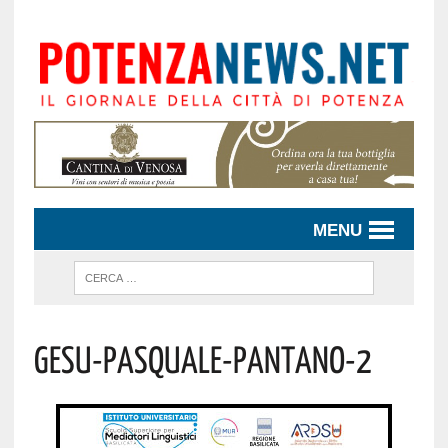
MENU
Gesu-Pasquale-Pantano-2