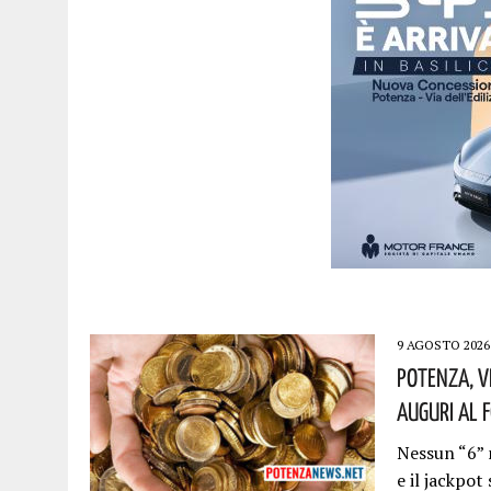
9 AGOSTO 2026
Potenza, V
Auguri Al 
Nessun “6” 
e il jackpot