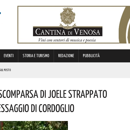
EVENTI
STORIA E TURISMO
REDAZIONE
PUBBLICITÀ
SUL POSTO
A CALCIO
 Scomparsa Di Joele Strappato
DA
O APPALTO DA OLTRE 1 MILIONE DI EURO
essaggio Di Cordoglio
 AL FORTUNATO