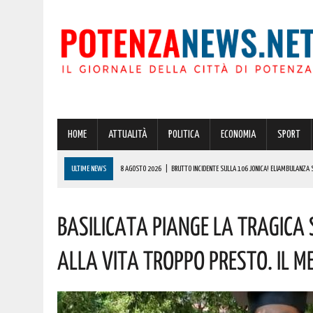
HOME
ATTUALITÀ
POLITICA
ECONOMIA
SPORT
ULTIME NEWS
8 AGOSTO 2026
|
BRUTTO INCIDENTE SULLA 106 JONICA! ELIAMBULANZA 
8 AGOSTO 2026
|
COPPA ITALIA: ECCO COM’È TERMINATA LA PARTITA TRA L’ASCOLI E IL POTENZ
Basilicata Piange La Tragica
8 AGOSTO 2026
|
FERRERO ASSUME OPERAI SENZA ESPERIENZA: COME PRESENTARE LA DOMAN
8 AGOSTO 2026
|
BASILICATA, RISORSE IDRICHE: PIÙ CAPILLARE IL MONITORAGGIO. AGGIUDICAT
Alla Vita Troppo Presto. Il M
9 AGOSTO 2026
|
POTENZA, VINCITA DA RECORD IN PROVINCIA DI OLTRE 600000 EURO! AUGURI