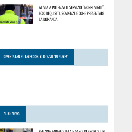
Al via a Potenza il servizio “Nonni Vigili”.
Ecco requisiti, scadenze e come presentare
la domanda
DIVENTA FAN SU FACEBOOK, CLICCA SU “MI PIACE!”
ALTRE NEWS
Benzina annacquata e gasolio sporco, un