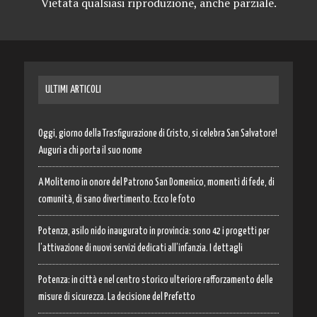
Vietata qualsiasi riproduzione, anche parziale.
ULTIMI ARTICOLI
Oggi, giorno della Trasfigurazione di Cristo, si celebra San Salvatore!
Auguri a chi porta il suo nome
A Moliterno in onore del Patrono San Domenico, momenti di fede, di
comunità, di sano divertimento. Ecco le foto
Potenza, asilo nido inaugurato in provincia: sono 42 i progetti per
l’attivazione di nuovi servizi dedicati all’infanzia. I dettagli
Potenza: in città e nel centro storico ulteriore rafforzamento delle
misure di sicurezza. La decisione del Prefetto