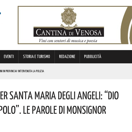
EVENTI
STORIA E TURISMO
REDAZIONE
PUBBLICITÀ
NI IN PROVINCIA! INTERVENUTA LA POLIZIA
I
er Santa Maria Degli Angeli: “Dio
E PERSONE
ATORI STAGIONALI LUCANI
olo”. Le Parole Di Monsignor
E I COSTI ATTESI