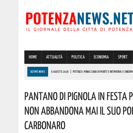
HOME
ATTUALITÀ
POLITICA
ECONOMIA
SPORT
ULTIME NEWS
6 AGOSTO 2026
|
POTENZA: MINACCIAVA DI MORTE E INTIMIDIVA I CONDOMI
6 AGOSTO 2026
|
ADDIO A UN GIGANTE DELLA MUSICA ITALIANA: È MORTO FRANCESCO GUCCIN
Pantano Di Pignola In Festa P
6 AGOSTO 2026
|
TRUFFA SPID, LA FALSA RICHIESTA DEL CANONE CHE RUBA DATI E CARTE DELL
6 AGOSTO 2026
|
CASE MOBILI E RECUPERO DEI BORGHI: LA RICETTA DI COLDIRETTI PER I LAVOR
Non Abbandona Mai Il Suo Pop
6 AGOSTO 2026
|
LUCE E GAS, PREZZI IN AUMENTO A LUGLIO: ECCO L’IMPATTO SULLE BOLLETTE 
Carbonaro