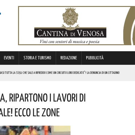
EVENTI
STORIA E TURISMO
REDAZIONE
PUBBLICITÀ
SI TUTTA LA SS92 CHE SALE A RIFREDDO COME UN CIRCUITO LORO DEDICATO”! LA DENUNCIA DI UN CITTADINO
 FINANZIATI A LIVELLO NAZIONALE DAL MINISTERO. COMPLIMENTI
ia, Ripartono I Lavori Di
LICO PER VALORIZZARLO RIVOLTO A GRAFICI, DESIGNER PROFESSIONISTI E STUDENTI. I DETTAGLI
MI DI ACCUMULO DI ENERGIA ELETTRICA A BATTERIE. I DETTAGLI
le! Ecco Le Zone
REGOLA: “IL PROBLEMA RIGUARDA L’INTERO TERRITORIO NAZIONALE”! I DETTAGLI