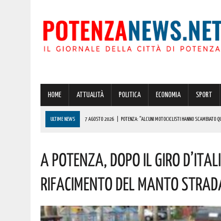
HOME
ATTUALITÀ
POLITICA
ECONOMIA
SPORT
ULTIME NEWS
7 AGOSTO 2026
|
POTENZA: “ALCUNI MOTOCICLISTI HANNO SCAMBIATO QUA
7 AGOSTO 2026
|
IL PLANETARIO DI ANZI CON ‘ASTROMIA’ È ENTRATO TRA I QUATTRO PROGETTI
A Potenza, Dopo Il Giro D’Ital
7 AGOSTO 2026
|
A CARBONE SPICCA IL TARTUFO BIANCO: COSÌ L’ALSIA LANCIA UN AVVISO PUBB
7 AGOSTO 2026
|
DALLA REGIONE VIA LIBERA ALLA REALIZZAZIONE A PICERNO E MELFI DI SISTE
Rifacimento Del Manto Strada
7 AGOSTO 2026
|
BENZINA ANNACQUATA E GASOLIO SPORCO, UN IMPIANTO SU CINQUE NON È IN 