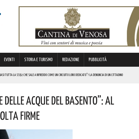
EVENTI
STORIA E TURISMO
REDAZIONE
PUBBLICITÀ
SI TUTTA LA SS92 CHE SALE A RIFREDDO COME UN CIRCUITO LORO DEDICATO”! LA DENUNCIA DI UN CITTADINO
 FINANZIATI A LIVELLO NAZIONALE DAL MINISTERO. COMPLIMENTI
e Delle Acque Del Basento”: Al
LICO PER VALORIZZARLO RIVOLTO A GRAFICI, DESIGNER PROFESSIONISTI E STUDENTI. I DETTAGLI
MI DI ACCUMULO DI ENERGIA ELETTRICA A BATTERIE. I DETTAGLI
colta Firme
REGOLA: “IL PROBLEMA RIGUARDA L’INTERO TERRITORIO NAZIONALE”! I DETTAGLI