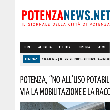
HOME
ATTUALITÀ
POLITICA
ECONOMIA
SPORT
ULTIME NEWS
7 AGOSTO 2026
|
POTENZA: “ALCUNI MOTOCICLISTI HANNO SCAMBIATO QUA
7 AGOSTO 2026
|
IL PLANETARIO DI ANZI CON ‘ASTROMIA’ È ENTRATO TRA I QUATTRO PROGETTI
Potenza, “no All’uso Potabil
7 AGOSTO 2026
|
A CARBONE SPICCA IL TARTUFO BIANCO: COSÌ L’ALSIA LANCIA UN AVVISO PUBB
7 AGOSTO 2026
|
DALLA REGIONE VIA LIBERA ALLA REALIZZAZIONE A PICERNO E MELFI DI SISTE
Via La Mobilitazione E La Rac
7 AGOSTO 2026
|
BENZINA ANNACQUATA E GASOLIO SPORCO, UN IMPIANTO SU CINQUE NON È IN 