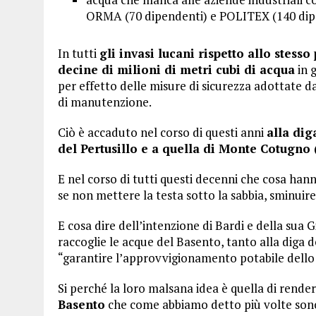
ORMA (70 dipendenti) e POLITEX (140 dipe
In tutti
gli invasi lucani rispetto allo stes
decine di milioni di metri cubi di acqua
in 
per effetto delle misure di sicurezza adottate dal
di manutenzione.
Ciò è accaduto nel corso di questi anni
alla dig
del Pertusillo e a quella di Monte Cotugno 
E nel corso di tutti questi decenni che cosa hanno
se non mettere la testa sotto la sabbia, sminuir
E cosa dire dell’intenzione di Bardi e della sua G
raccoglie le acque del Basento, tanto alla diga 
“garantire l’approvvigionamento potabile dell
Si perché la loro malsana idea è quella di rende
Basento
che come abbiamo detto più volte sono