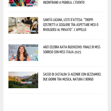
incontrano a Pignola. L’evento
Sanità lucana, liste d’attesa: “Troppi
costretti a scegliere tra aspettare mesi o
rivolgersi al privato”. L’appello
Anzi celebra Katia Buchicchio: finale di Miss
Sorriso con Miss Italia 2025
Sasso di Castalda si accende con Gezziamoci:
due giorni tra musica, natura e borgo
potenza news potenza news potenza news potenza news potenza news potenza news potenza news potenza news potenza news potenza news potenza news potenza news potenza news potenza news potenza news potenza news potenza news potenza news potenza news potenza news potenza news potenza news potenza news potenza news potenza news potenza news potenza news potenza news potenza news potenza news potenza news potenza news potenza news potenza news potenza news potenza news potenza news potenza news potenza news potenza news potenza news potenza news potenza news potenza news potenza news potenza news potenza