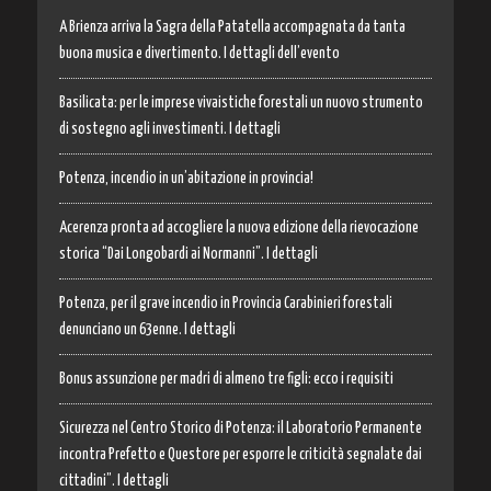
A Brienza arriva la Sagra della Patatella accompagnata da tanta
buona musica e divertimento. I dettagli dell’evento
Basilicata: per le imprese vivaistiche forestali un nuovo strumento
di sostegno agli investimenti. I dettagli
Potenza, incendio in un’abitazione in provincia!
Acerenza pronta ad accogliere la nuova edizione della rievocazione
storica “Dai Longobardi ai Normanni”. I dettagli
Potenza, per il grave incendio in Provincia Carabinieri forestali
denunciano un 63enne. I dettagli
Bonus assunzione per madri di almeno tre figli: ecco i requisiti
Sicurezza nel Centro Storico di Potenza: il Laboratorio Permanente
incontra Prefetto e Questore per esporre le criticità segnalate dai
cittadini”. I dettagli