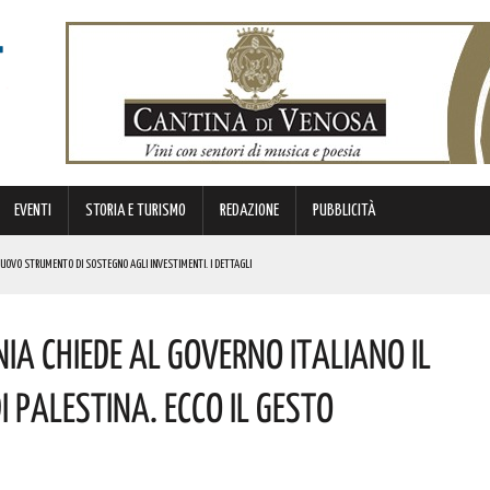
EVENTI
STORIA E TURISMO
REDAZIONE
PUBBLICITÀ
 NUOVO STRUMENTO DI SOSTEGNO AGLI INVESTIMENTI. I DETTAGLI
nia Chiede Al Governo Italiano Il
STORICA “DAI LONGOBARDI AI NORMANNI”. I DETTAGLI
NCIANO UN 63ENNE. I DETTAGLI
 Palestina. Ecco Il Gesto
ONA MUSICA E DIVERTIMENTO. I DETTAGLI DELL’EVENTO