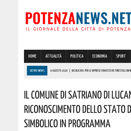
HOME
ATTUALITÀ
POLITICA
ECONOMIA
SPORT
ULTIME NEWS
6 AGOSTO 2026
|
BASILICATA: PER LE IMPRESE VIVAISTICHE FORESTALI UN
6 AGOSTO 2026
|
POTENZA, INCENDIO IN UN’ABITAZIONE IN PROVINCIA!
Il Comune Di Satriano Di Luca
6 AGOSTO 2026
|
ACERENZA PRONTA AD ACCOGLIERE LA NUOVA EDIZIONE DELLA RIEVOCAZIONE 
6 AGOSTO 2026
|
POTENZA, PER IL GRAVE INCENDIO IN PROVINCIA CARABINIERI FORESTALI DENU
Riconoscimento Dello Stato Di
6 AGOSTO 2026
|
A BRIENZA ARRIVA LA SAGRA DELLA PATATELLA ACCOMPAGNATA DA TANTA BU
Simbolico In Programma