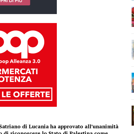
atriano di Lucania ha approvato all’unanimità
 di riconoscere lo Stato di Palestina come