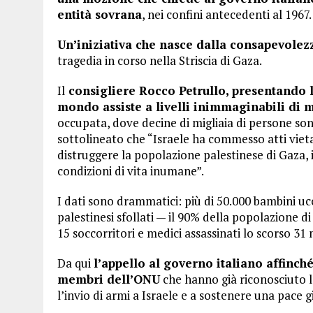
entità sovrana
, nei confini antecedenti al 1967.
Un’iniziativa che nasce dalla consapevolez
tragedia in corso nella Striscia di Gaza.
Il
consigliere Rocco Petrullo, presentando l
mondo assiste a livelli inimmaginabili di m
occupata, dove decine di migliaia di persone sono 
sottolineato che “Israele ha commesso atti vieta
distruggere la popolazione palestinese di Gaza, in
condizioni di vita inumane”.
I dati sono drammatici: più di 50.000 bambini uccis
palestinesi sfollati — il 90% della popolazione di 
15 soccorritori e medici assassinati lo scorso 31
Da qui
l’appello al governo italiano affinché
membri dell’ONU
che hanno già riconosciuto l
l’invio di armi a Israele e a sostenere una pace g