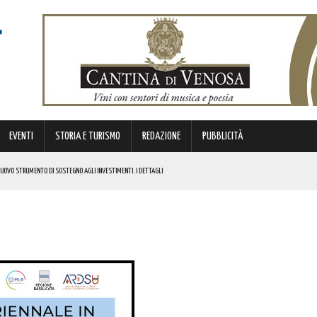
EVENTI
STORIA E TURISMO
REDAZIONE
PUBBLICITÀ
 NUOVO STRUMENTO DI SOSTEGNO AGLI INVESTIMENTI. I DETTAGLI
STORICA “DAI LONGOBARDI AI NORMANNI”. I DETTAGLI
NCIANO UN 63ENNE. I DETTAGLI
ONA MUSICA E DIVERTIMENTO. I DETTAGLI DELL’EVENTO