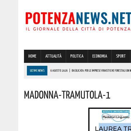
HOME
ATTUALITÀ
POLITICA
ECONOMIA
SPORT
ULTIME NEWS
6 AGOSTO 2026
|
BASILICATA: PER LE IMPRESE VIVAISTICHE FORESTALI UN
6 AGOSTO 2026
|
POTENZA, INCENDIO IN UN’ABITAZIONE IN PROVINCIA!
Madonna-Tramutola-1
6 AGOSTO 2026
|
ACERENZA PRONTA AD ACCOGLIERE LA NUOVA EDIZIONE DELLA RIEVOCAZIONE 
6 AGOSTO 2026
|
POTENZA, PER IL GRAVE INCENDIO IN PROVINCIA CARABINIERI FORESTALI DENU
6 AGOSTO 2026
|
A BRIENZA ARRIVA LA SAGRA DELLA PATATELLA ACCOMPAGNATA DA TANTA BU