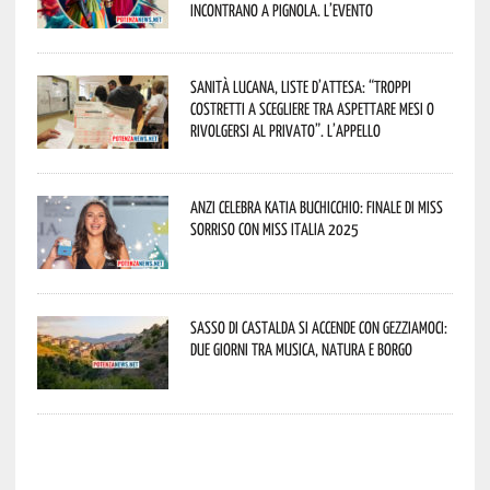
incontrano a Pignola. L’evento
Sanità lucana, liste d’attesa: “Troppi
costretti a scegliere tra aspettare mesi o
rivolgersi al privato”. L’appello
Anzi celebra Katia Buchicchio: finale di Miss
Sorriso con Miss Italia 2025
Sasso di Castalda si accende con Gezziamoci:
due giorni tra musica, natura e borgo
potenza news potenza news potenza news potenza news potenza news potenza news potenza news potenza news potenza news potenza news potenza news potenza news potenza news potenza news potenza news potenza news potenza news potenza news potenza news potenza news potenza news potenza news potenza news potenza news potenza news potenza news potenza news potenza news potenza news potenza news potenza news potenza news potenza news potenza news potenza news potenza news potenza news potenza news potenza news potenza news potenza news potenza news potenza news potenza news potenza news potenza news potenza