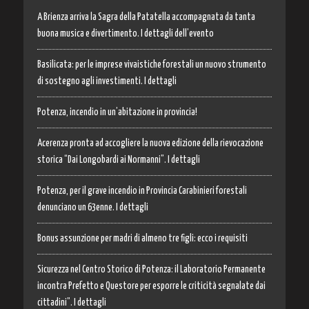
A Brienza arriva la Sagra della Patatella accompagnata da tanta
buona musica e divertimento. I dettagli dell’evento
Basilicata: per le imprese vivaistiche forestali un nuovo strumento
di sostegno agli investimenti. I dettagli
Potenza, incendio in un’abitazione in provincia!
Acerenza pronta ad accogliere la nuova edizione della rievocazione
storica “Dai Longobardi ai Normanni”. I dettagli
Potenza, per il grave incendio in Provincia Carabinieri forestali
denunciano un 63enne. I dettagli
Bonus assunzione per madri di almeno tre figli: ecco i requisiti
Sicurezza nel Centro Storico di Potenza: il Laboratorio Permanente
incontra Prefetto e Questore per esporre le criticità segnalate dai
cittadini”. I dettagli