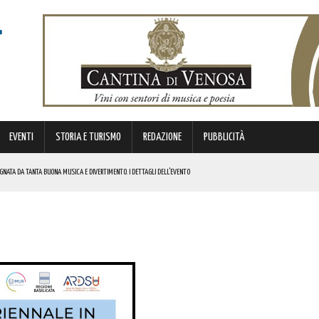
EVENTI
STORIA E TURISMO
REDAZIONE
PUBBLICITÀ
GNATA DA TANTA BUONA MUSICA E DIVERTIMENTO. I DETTAGLI DELL’EVENTO
DI SOSTEGNO AGLI INVESTIMENTI. I DETTAGLI
STORICA “DAI LONGOBARDI AI NORMANNI”. I DETTAGLI
A! AUGURI A CHI PORTA IL SUO NOME