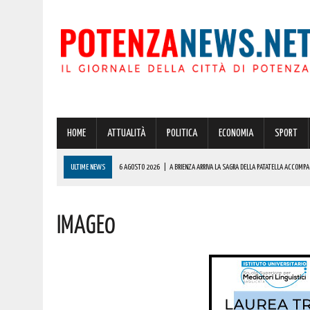
HOME
ATTUALITÀ
POLITICA
ECONOMIA
SPORT
ULTIME NEWS
6 AGOSTO 2026
|
A BRIENZA ARRIVA LA SAGRA DELLA PATATELLA ACCOMPA
6 AGOSTO 2026
|
BASILICATA: PER LE IMPRESE VIVAISTICHE FORESTALI UN NUOVO STRUMENTO 
Image0
6 AGOSTO 2026
|
POTENZA, INCENDIO IN UN’ABITAZIONE IN PROVINCIA!
6 AGOSTO 2026
|
ACERENZA PRONTA AD ACCOGLIERE LA NUOVA EDIZIONE DELLA RIEVOCAZIONE 
7 AGOSTO 2026
|
OGGI SI FESTEGGIA SAN DONATO, UNO DEI SANTI PIÙ AMATI DELLA BASILICAT