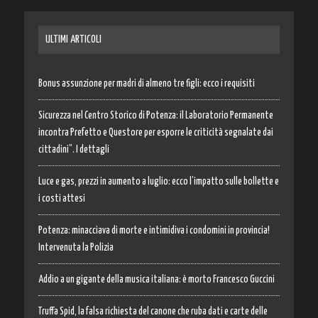
ULTIMI ARTICOLI
Bonus assunzione per madri di almeno tre figli: ecco i requisiti
Sicurezza nel Centro Storico di Potenza: il Laboratorio Permanente
incontra Prefetto e Questore per esporre le criticità segnalate dai
cittadini”. I dettagli
Luce e gas, prezzi in aumento a luglio: ecco l’impatto sulle bollette e
i costi attesi
Potenza: minacciava di morte e intimidiva i condomini in provincia!
Intervenuta la Polizia
Addio a un gigante della musica italiana: è morto Francesco Guccini
Truffa Spid, la falsa richiesta del canone che ruba dati e carte delle