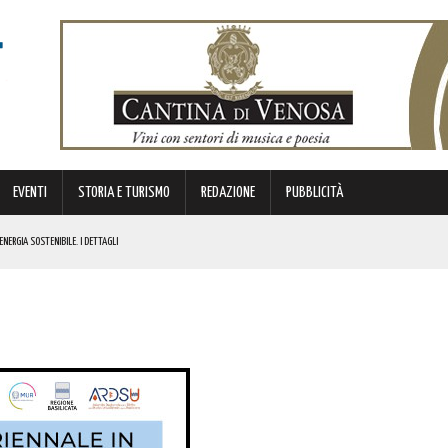
EVENTI
STORIA E TURISMO
REDAZIONE
PUBBLICITÀ
ENERGIA SOSTENIBILE. I DETTAGLI
I DROGA! L’OPERAZIONE
OLORO CHE PERSERO LA VITA IN UNA DELLE PAGINE PIÙ DOLOROSE DELLA NOSTRA EMIGRAZIONE
IL CONCERTO AD INGRESSO GRATUITO