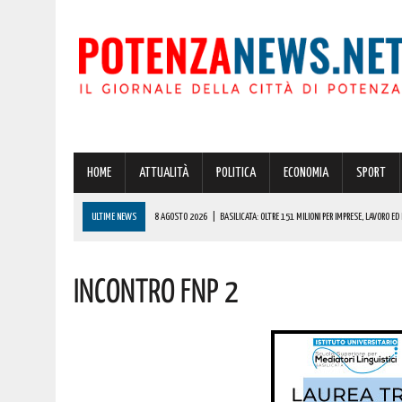
HOME
ATTUALITÀ
POLITICA
ECONOMIA
SPORT
ULTIME NEWS
8 AGOSTO 2026
|
BASILICATA: OLTRE 151 MILIONI PER IMPRESE, LAVORO ED 
8 AGOSTO 2026
|
POTENZA, SCACCO ALLA MOVIDA: 114 PERSONE IDENTIFICATE E SEQUESTRO D
Incontro Fnp 2
8 AGOSTO 2026
|
70 ANNI DOPO, MARCINELLE È ANCORA MEMORIA VIVA: MURO LUCANO ONORA C
8 AGOSTO 2026
|
POTENZA: CLEMENTINO PORTA L’ENERGIA DI “GRANDE ANIMA” IN PROVINCIA. 
8 AGOSTO 2026
|
POTENZA: GRAVISSIMA AGGRESSIONE IN CARCERE! LA DENUNCIA