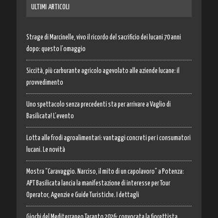
ULTIMI ARTICOLI
Strage di Marcinelle, vivo il ricordo del sacrificio dei lucani 70 anni
dopo: questo l’omaggio
Siccità, più carburante agricolo agevolato alle aziende lucane: il
provvedimento
Uno spettacolo senza precedenti sta per arrivare a Vaglio di
Basilicata! L’evento
Lotta alle frodi agroalimentari: vantaggi concreti per i consumatori
lucani. Le novità
Mostra “Caravaggio. Narciso, il mito di un capolavoro” a Potenza:
APT Basilicata lancia la manifestazione di interesse per Tour
Operator, Agenzie e Guide Turistiche. I dettagli
Giochi del Mediterraneo Taranto 2026: convocata la fiorettista