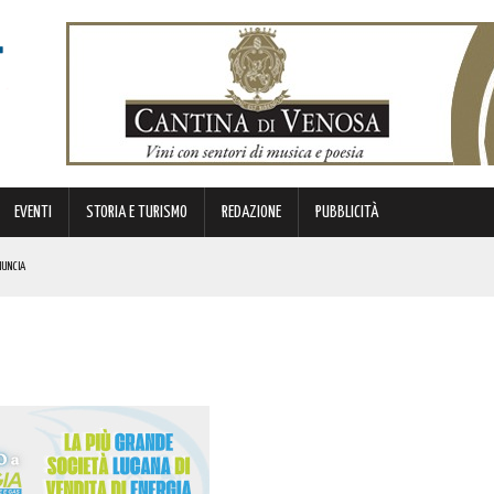
EVENTI
STORIA E TURISMO
REDAZIONE
PUBBLICITÀ
NUNCIA
E. I DETTAGLI
I DROGA! L’OPERAZIONE
OLORO CHE PERSERO LA VITA IN UNA DELLE PAGINE PIÙ DOLOROSE DELLA NOSTRA EMIGRAZIONE
NI E SORPASSO A DESTRA IN AUTOSTRADA