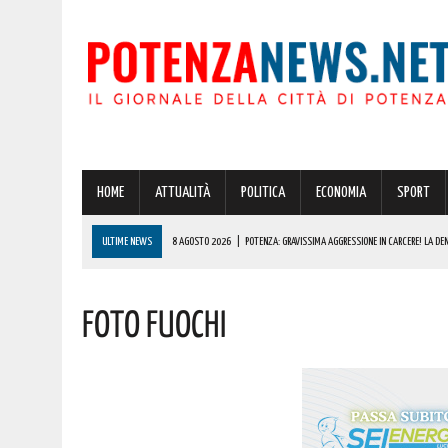
HOME
ATTUALITÀ
POLITICA
ECONOMIA
SPORT
ULTIME NEWS
8 AGOSTO 2026
|
POTENZA: GRAVISSIMA AGGRESSIONE IN CARCERE! LA DE
8 AGOSTO 2026
|
BASILICATA: OLTRE 151 MILIONI PER IMPRESE, LAVORO ED ENERGIA SOSTENIBIL
FOTO Fuochi
8 AGOSTO 2026
|
POTENZA, SCACCO ALLA MOVIDA: 114 PERSONE IDENTIFICATE E SEQUESTRO D
8 AGOSTO 2026
|
70 ANNI DOPO, MARCINELLE È ANCORA MEMORIA VIVA: MURO LUCANO ONORA C
8 AGOSTO 2026
|
CODICE DELLA STRADA, LE NOVITÀ ALLO STUDIO: IPOTESI PATENTE A 17 AN