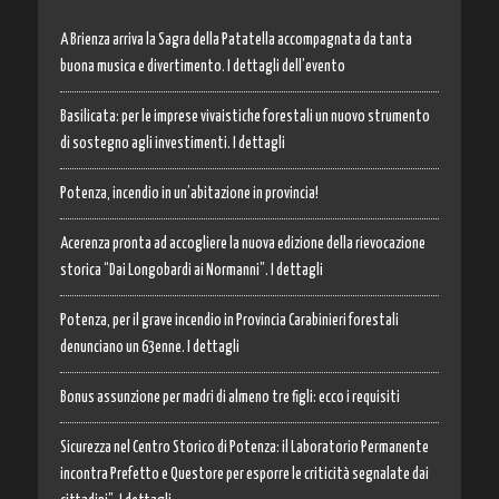
A Brienza arriva la Sagra della Patatella accompagnata da tanta
buona musica e divertimento. I dettagli dell’evento
Basilicata: per le imprese vivaistiche forestali un nuovo strumento
di sostegno agli investimenti. I dettagli
Potenza, incendio in un’abitazione in provincia!
Acerenza pronta ad accogliere la nuova edizione della rievocazione
storica “Dai Longobardi ai Normanni”. I dettagli
Potenza, per il grave incendio in Provincia Carabinieri forestali
denunciano un 63enne. I dettagli
Bonus assunzione per madri di almeno tre figli: ecco i requisiti
Sicurezza nel Centro Storico di Potenza: il Laboratorio Permanente
incontra Prefetto e Questore per esporre le criticità segnalate dai