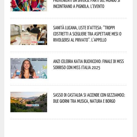
provenienti da diverse parti del mondo si
incontrano a Pignola. L’evento
Sanità lucana, liste d’attesa: “Troppi
costretti a scegliere tra aspettare mesi o
rivolgersi al privato”. L’appello
Anzi celebra Katia Buchicchio: finale di Miss
Sorriso con Miss Italia 2025
Sasso di Castalda si accende con Gezziamoci:
due giorni tra musica, natura e borgo
potenza news potenza news potenza news potenza news potenza news potenza news potenza news potenza news potenza news potenza news potenza news potenza news potenza news potenza news potenza news potenza news potenza news potenza news potenza news potenza news potenza news potenza news potenza news potenza news potenza news potenza news potenza news potenza news potenza news potenza news potenza news potenza news potenza news potenza news potenza news potenza news potenza news potenza news potenza news potenza news potenza news potenza news potenza news potenza news potenza news potenza news potenza